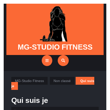
Skip
to
content
MG-STUDIO FITNESS
Open
Button
MG-Studio Fitness
Non classé
Qui suis
je
Qui suis je