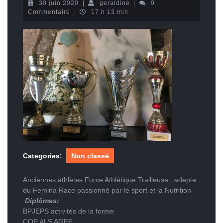
30
geraldine
30 juin 2020
|
geraldine
|
0
juin
Commentaire
|
17 h 13 min
2020
Categories:
Non classé
Anciennes athlètes Force Athlétique Trailleuse adepte
du Femina Race passionné par le sport et la Nutrition
Diplômes:
BPJEPS activités de la forme
CQP ALS AGEE