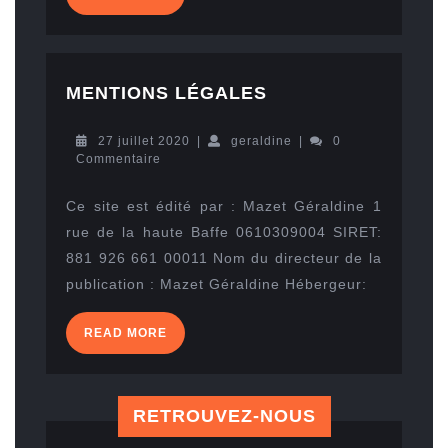
MORE
MENTIONS
MENTIONS LÉGALES
LÉGALES
27
geraldine
27 juillet 2020
|
geraldine
|
0
juillet
Commentaire
2020
Ce site est édité par : Mazet Géraldine 1
rue de la haute Baffe 0610309004 SIRET:
881 926 661 00011 Nom du directeur de la
publication : Mazet Géraldine Hébergeur:
READ
READ MORE
MORE
RETROUVEZ-NOUS