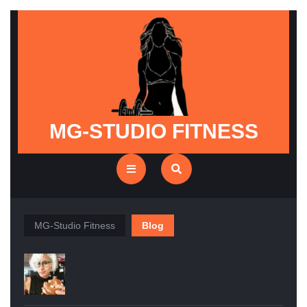
Skip
to
content
MG-STUDIO FITNESS
Open
Button
MG-Studio Fitness
Blog